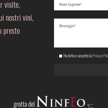
r visite,
i nostri vini,
ù presto
Ho letto e accetto la
Privacy Pol