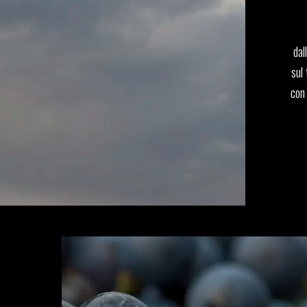
dal
sul 
con 