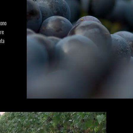
tono
ore
nta