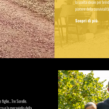
la scelta ideale per brin
piacere della conviviali
Scopri di più
e figlie…Tre Sorelle.
rra e la meraviglia della