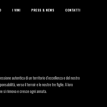
O
I VINI
PRESS & NEWS
CONTATTI
ressione autentica di un territorio d’eccellenza e del nostro
nsabilità, verso il terroir e le nostre tre figlie. A loro
che si rinnova e cresce ogni annata.