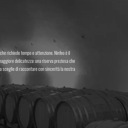
che richiede tempo e attenzione. Ninfeo è il
maggiore delicatezza: una riserva preziosa che
a sceglie di raccontare con sincerità la nostra